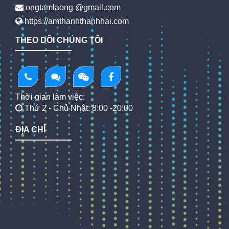
ongtamlaong @gmail.com
https://amthanhthanhhai.com
THEO DÕI CHÚNG TÔI
Thời gian làm việc:
Thứ 2 - Chủ Nhật: 8:00 -20:00
ĐỊA CHỈ