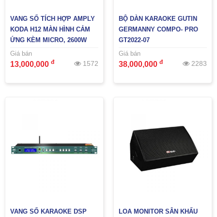
VANG SỐ TÍCH HỢP AMPLY
BỘ DÀN KARAOKE GUTIN
KODA H12 MÀN HÌNH CẢM
GERMANNY COMPO- PRO
ỨNG KÈM MICRO, 2600W
GT2022-07
Giá bán
Giá bán
đ
đ
1572
2283
13,000,000
38,000,000
VANG SỐ KARAOKE DSP
LOA MONITOR SÂN KHẤU