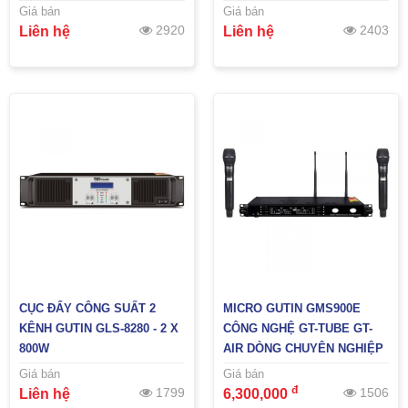
Giá bán
Giá bán
2920
2403
Liên hệ
Liên hệ
CỤC ĐẨY CÔNG SUẤT 2
MICRO GUTIN GMS900E
KÊNH GUTIN GLS-8280 - 2 X
CÔNG NGHỆ GT-TUBE GT-
800W
AIR DÒNG CHUYÊN NGHIỆP
Giá bán
Giá bán
đ
1799
1506
Liên hệ
6,300,000