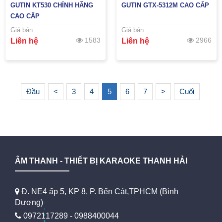
GUTIN KT530 CHÍNH HÃNG
GUTIN GTX-5312M CAO CẤP
CAO CẤP
Giá bán
Giá bán
1583
2966
Liên hệ
Liên hệ
Đầu
<
3
4
5
6
7
>
Cuối
ÂM THANH - THIẾT BỊ KARAOKE THANH HẢI
Đ. NE4 ấp 5, KP 8, P. Bến Cát,TPHCM (Bình
Dương)
0972117289 - 0988400044