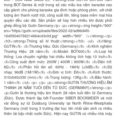
trong BOT-Series là một trong số các mẫu loa nằm karaoke cao
cấp giành cho phòng karaoke gia đình hoặc phòng phim, với chất
lượng âm thanh vượt trội, công suất lớn, tiếng bass mềm mại hòa
quyện đều các dải. Sản phẩm sẽ hay hơn nhiều khi được phối
ghép đồng bộ Gutin Germany</p> <p><strong><img height="900"
src="https://gutin.vn/uploads/files/2022-02/ad96d4f0-
16455040766214664c43c0d.jpg" width="900" /></strong></p>
<h3><strong>Thông số kĩ thuật:</strong></h3> <ul> <li>Hãng:
GUTIN</li> <li>Thương hiệu: Đức (Germany)</li> <li>Kinh nghiệm
Thương Hiệu: 28 năm</li> <li>Model: BOT600</li> <li>Loại hệ
thống: Loa chuyên nghiệp hai chiều không tích hợp 10 Inch</li>
<li>Công suất định mức: 200W | 400W | 800W</li> <li>Điện trở:
8Ω</li> <li>Phản hồi tần số: 60Hz - 19kHz (±3dB)</li> <li>Độ
nhạy: 96dB (1M/1W)</li> <li>Đơn vị tính: Đôi</li> <li>Kích thước:
310x540x330 (mm)</li> <li>Trọng lượng: 13Kg</li> <li>Bảo hành:
1 năm</li> </ul> <p> </p> <p><strong>GUTIN THƯƠNG HIỆU ÂM
THANH 28 NĂM TUỔI ĐẾN TỪ ĐỨC (GERMANY)</strong></p>
<p>Gutin là thương hiệu âm thanh 28 năm tuổi đến từ Germany
(Đức). Được thành lập bởi Founder SIBER BOCKMEIER và một
vài đồng sự từ Duisburg University tại North Rhine-Westphalia
Germany (một trong 3 trường đại học lớn nhất sản sinh ra nhiều
thiên tài bậc nhất nước Đức). Hiện nay GUTIN có nhiều nhà máy