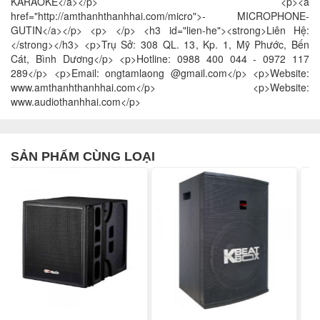
KARAOKE</a></p> <p><a
href="http://amthanhthanhhai.com/micro">- MICROPHONE-
GUTIN</a></p> <p> </p> <h3 id="lien-he"><strong>Liên Hệ:
</strong></h3> <p>Trụ Sở: 308 QL. 13, Kp. 1, Mỹ Phước, Bến
Cát, Bình Dương</p> <p>Hotline: 0988 400 044 - 0972 117
289</p> <p>Email: ongtamlaong @gmail.com</p> <p>Website:
www.amthanhthanhhai.com</p> <p>Website:
www.audiothanhhai.com</p>
SẢN PHẨM CÙNG LOẠI