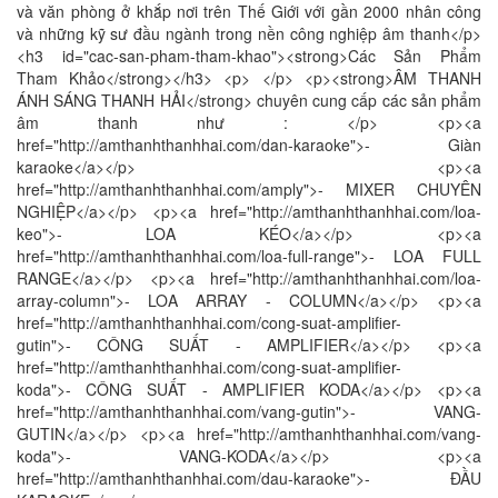
và văn phòng ở khắp nơi trên Thế Giới với gần 2000 nhân công
và những kỹ sư đầu ngành trong nền công nghiệp âm thanh</p>
<h3 id="cac-san-pham-tham-khao"><strong>Các Sản Phẩm
Tham Khảo</strong></h3> <p> </p> <p><strong>ÂM THANH
ÁNH SÁNG THANH HẢI</strong> chuyên cung cấp các sản phẩm
âm thanh như : </p> <p><a
href="http://amthanhthanhhai.com/dan-karaoke">- Giàn
karaoke</a></p> <p><a
href="http://amthanhthanhhai.com/amply">- MIXER CHUYÊN
NGHIỆP</a></p> <p><a href="http://amthanhthanhhai.com/loa-
keo">- LOA KÉO</a></p> <p><a
href="http://amthanhthanhhai.com/loa-full-range">- LOA FULL
RANGE</a></p> <p><a href="http://amthanhthanhhai.com/loa-
array-column">- LOA ARRAY - COLUMN</a></p> <p><a
href="http://amthanhthanhhai.com/cong-suat-amplifier-
gutin">- CÔNG SUẤT - AMPLIFIER</a></p> <p><a
href="http://amthanhthanhhai.com/cong-suat-amplifier-
koda">- CÔNG SUẤT - AMPLIFIER KODA</a></p> <p><a
href="http://amthanhthanhhai.com/vang-gutin">- VANG-
GUTIN</a></p> <p><a href="http://amthanhthanhhai.com/vang-
koda">- VANG-KODA</a></p> <p><a
href="http://amthanhthanhhai.com/dau-karaoke">- ĐẦU