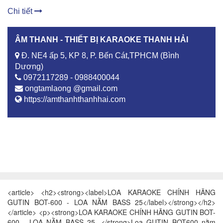
Chi tiết
ÂM THANH - THIẾT BỊ KARAOKE THANH HẢI
Đ. NE4 ấp 5, KP 8, P. Bến Cát,TPHCM (Bình
Dương)
0972117289 - 0988400044
ongtamlaong @gmail.com
https://amthanhthanhhai.com
<article> <h2><strong><label>LOA KARAOKE CHÍNH HÃNG
GUTIN BOT-600 - LOA NẰM BASS 25</label></strong></h2>
</article> <p><strong>LOA KARAOKE CHÍNH HÃNG GUTIN BOT-
600 - LOA NẰM BASS 25. </strong>Loa GUTIN BOT600 nằm