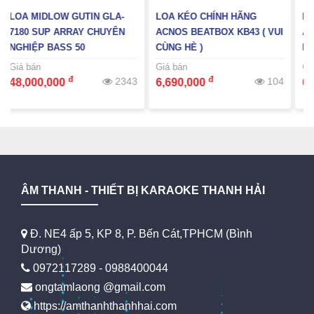
LA-
LOA KÉO CHÍNH HÃNG
LOA KÉO CHÍNH HÃNG
YÊN
ACNOS BEATBOX KB43 ( VUI
ACNOS KB BEATBOX KB41 
CÙNG HÈ )
KHUYẾN MÃI HÈ )
Giá bán
Giá bán
đ
đ
2343
104
267
6,690,000
6,690,000
ÂM THANH - THIẾT BỊ KARAOKE THANH HẢI
Đ. NE4 ấp 5, KP 8, P. Bến Cát,TPHCM (Bình
Dương)
0972117289 - 0988400044
ongtamlaong @gmail.com
https://amthanhthanhhai.com