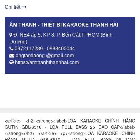
Chi tiết
ÂM THANH - THIẾT BỊ KARAOKE THANH HẢI
Đ. NE4 ấp 5, KP 8, P. Bến Cát,TPHCM (Bình
Dương)
0972117289 - 0988400044
ongtamlaong @gmail.com
https://amthanhthanhhai.com
<article> <h2><strong><label>LOA KARAOKE CHÍNH HÃNG
GUTIN GDL-6510 - LOA FULL BASS 25 CAO CẤP</label>
</strong></h2> </article> <p><strong>LOA KARAOKE CHÍNH
HÃNG GUTIN GDL-6510 - LOA FULL BASS 25 CAO