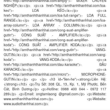
href="http://amthanhthanhhai.com/amply">- MIXER CHUYÊN
NGHIỆP</a></p> <p><a href="http://amthanhthanhhai.com/loa-
keo">- LOA KÉO</a></p> <p><a
href="http://amthanhthanhhai.com/loa-full-range">- LOA FULL
RANGE</a></p> <p><a href="http://amthanhthanhhai.com/loa-
array-column">- LOA ARRAY - COLUMN</a></p> <p><a
href="http://amthanhthanhhai.com/cong-suat-amplifier-
gutin">- CÔNG SUẤT - AMPLIFIER</a></p> <p><a
href="http://amthanhthanhhai.com/cong-suat-amplifier-
koda">- CÔNG SUẤT - AMPLIFIER KODA</a></p> <p><a
href="http://amthanhthanhhai.com/vang-gutin">- VANG-
GUTIN</a></p> <p><a href="http://amthanhthanhhai.com/vang-
koda">- VANG-KODA</a></p> <p><a
href="http://amthanhthanhhai.com/dau-karaoke">- ĐẦU
KARAOKE</a></p> <p><a
href="http://amthanhthanhhai.com/micro">- MICROPHONE-
GUTIN</a></p> <p> </p> <h3 id="lien-he"><strong>Liên Hệ:
</strong></h3> <p>Trụ Sở: 308 QL. 13, Kp. 1, Mỹ Phước, Bến
Cát, Bình Dương</p> <p>Hotline: 0988 400 044 - 0972 117
289</p> <p>Email: ongtamlaong @gmail.com</p> <p>Website:
www.amthanhthanhhai.com</p> <p>Website:
www.audiothanhhai.com</p>