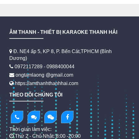
ÂM THANH - THIẾT BỊ KARAOKE THANH HẢI
Đ. NE4 ấp 5, KP 8, P. Bến Cát,TPHCM (Bình
Dương)
0972117289 - 0988400044
ongtamlaong @gmail.com
https://amthanhthanhhai.com
THEO DÕI CHÚNG TÔI
Thời gian làm việc:
Thứ 2 - Chủ Nhật: 8:00 -20:00