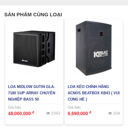
SẢN PHẨM CÙNG LOẠI
GUTIN GLA-
LOA KÉO CHÍNH HÃNG
LOA KÉO CHÍNH H
RAY CHUYÊN
ACNOS BEATBOX KB43 ( VUI
ACNOS KB BEATBO
 50
CÙNG HÈ )
KHUYẾN MÃI HÈ )
Giá bán
Giá bán
đ
đ
2342
104
6,690,000
6,690,000