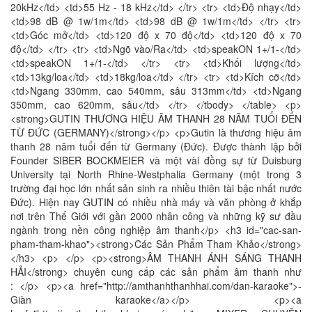
20kHz</td> <td>55 Hz - 18 kHz</td> </tr> <tr> <td>Độ nhạy</td>
<td>98 dB @ 1w/1m</td> <td>98 dB @ 1w/1m</td> </tr> <tr>
<td>Góc mở</td> <td>120 độ x 70 độ</td> <td>120 độ x 70
độ</td> </tr> <tr> <td>Ngõ vào/Ra</td> <td>speakON 1+/1-</td>
<td>speakON 1+/1-</td> </tr> <tr> <td>Khối lượng</td>
<td>13kg/loa</td> <td>18kg/loa</td> </tr> <tr> <td>Kích cỡ</td>
<td>Ngang 330mm, cao 540mm, sâu 313mm</td> <td>Ngang
350mm, cao 620mm, sâu</td> </tr> </tbody> </table> <p>
<strong>GUTIN THƯƠNG HIỆU ÂM THANH 28 NĂM TUỔI ĐẾN
TỪ ĐỨC (GERMANY)</strong></p> <p>Gutin là thương hiệu âm
thanh 28 năm tuổi đến từ Germany (Đức). Được thành lập bởi
Founder SIBER BOCKMEIER và một vài đồng sự từ Duisburg
University tại North Rhine-Westphalia Germany (một trong 3
trường đại học lớn nhất sản sinh ra nhiều thiên tài bậc nhất nước
Đức). Hiện nay GUTIN có nhiều nhà máy và văn phòng ở khắp
nơi trên Thế Giới với gần 2000 nhân công và những kỹ sư đầu
ngành trong nền công nghiệp âm thanh</p> <h3 id="cac-san-
pham-tham-khao"><strong>Các Sản Phẩm Tham Khảo</strong>
</h3> <p> </p> <p><strong>ÂM THANH ÁNH SÁNG THANH
HẢI</strong> chuyên cung cấp các sản phẩm âm thanh như
: </p> <p><a href="http://amthanhthanhhai.com/dan-karaoke">-
Giàn karaoke</a></p> <p><a