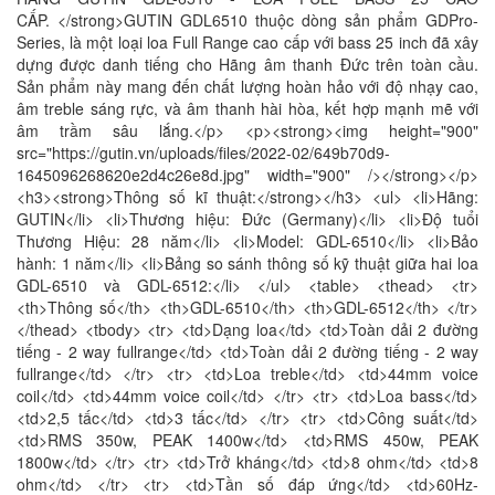
CẤP. </strong>GUTIN GDL6510 thuộc dòng sản phẩm GDPro-
Series, là một loại loa Full Range cao cấp với bass 25 inch đã xây
dựng được danh tiếng cho Hãng âm thanh Đức trên toàn cầu.
Sản phẩm này mang đến chất lượng hoàn hảo với độ nhạy cao,
âm treble sáng rực, và âm thanh hài hòa, kết hợp mạnh mẽ với
âm trầm sâu lắng.</p> <p><strong><img height="900"
src="https://gutin.vn/uploads/files/2022-02/649b70d9-
1645096268620e2d4c26e8d.jpg" width="900" /></strong></p>
<h3><strong>Thông số kĩ thuật:</strong></h3> <ul> <li>Hãng:
GUTIN</li> <li>Thương hiệu: Đức (Germany)</li> <li>Độ tuổi
Thương Hiệu: 28 năm</li> <li>Model: GDL-6510</li> <li>Bảo
hành: 1 năm</li> <li>Bảng so sánh thông số kỹ thuật giữa hai loa
GDL-6510 và GDL-6512:</li> </ul> <table> <thead> <tr>
<th>Thông số</th> <th>GDL-6510</th> <th>GDL-6512</th> </tr>
</thead> <tbody> <tr> <td>Dạng loa</td> <td>Toàn dải 2 đường
tiếng - 2 way fullrange</td> <td>Toàn dải 2 đường tiếng - 2 way
fullrange</td> </tr> <tr> <td>Loa treble</td> <td>44mm voice
coil</td> <td>44mm voice coil</td> </tr> <tr> <td>Loa bass</td>
<td>2,5 tấc</td> <td>3 tấc</td> </tr> <tr> <td>Công suất</td>
<td>RMS 350w, PEAK 1400w</td> <td>RMS 450w, PEAK
1800w</td> </tr> <tr> <td>Trở kháng</td> <td>8 ohm</td> <td>8
ohm</td> </tr> <tr> <td>Tần số đáp ứng</td> <td>60Hz-