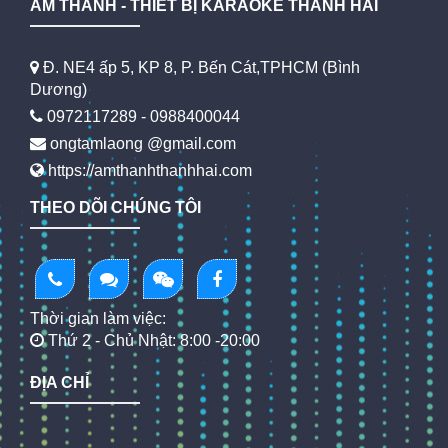
ÂM THANH - THIẾT BỊ KARAOKE THANH HẢI
Đ. NE4 ấp 5, KP 8, P. Bến Cát,TPHCM (Bình
Dương)
0972117289 - 0988400044
ongtamlaong @gmail.com
https://amthanhthanhhai.com
THEO DÕI CHÚNG TÔI
Thời gian làm việc:
Thứ 2 - Chủ Nhật: 8:00 -20:00
ĐỊA CHỈ