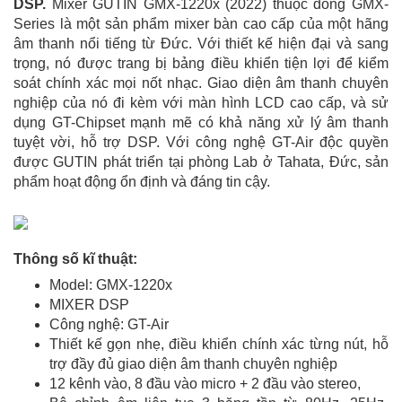
DSP.
Mixer GUTIN GMX-1220x (2022) thuộc dòng GMX-
Series là một sản phẩm mixer bàn cao cấp của một hãng
âm thanh nổi tiếng từ Đức. Với thiết kế hiện đại và sang
trọng, nó được trang bị bảng điều khiển tiện lợi để kiểm
soát chính xác mọi nốt nhạc. Giao diện âm thanh chuyên
nghiệp của nó đi kèm với màn hình LCD cao cấp, và sử
dụng GT-Chipset mạnh mẽ có khả năng xử lý âm thanh
tuyệt vời, hỗ trợ DSP. Với công nghệ GT-Air độc quyền
được GUTIN phát triển tại phòng Lab ở Tahata, Đức, sản
phẩm hoạt động ổn định và đáng tin cậy.
Thông số kĩ thuật:
Model: GMX-1220x
MIXER DSP
Công nghệ: GT-Air
Thiết kế gọn nhẹ, điều khiển chính xác từng nút, hỗ
trợ đầy đủ giao diện âm thanh chuyên nghiệp
12 kênh vào, 8 đầu vào micro + 2 đầu vào stereo,