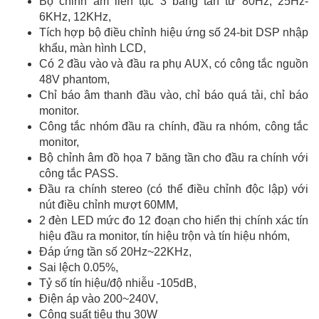
Bộ chỉnh âm liên tục 3 băng tần từ 80Hz, 25Hz-
6KHz, 12KHz,
Tích hợp bộ điều chỉnh hiệu ứng số 24-bit DSP nhập
khẩu, màn hình LCD,
Có 2 đầu vào và đầu ra phụ AUX, có công tắc nguồn
48V phantom,
Chỉ báo âm thanh đầu vào, chỉ báo quá tải, chỉ báo
monitor.
Công tắc nhóm đầu ra chính, đầu ra nhóm, công tắc
monitor,
Bộ chỉnh âm đồ họa 7 băng tần cho đầu ra chính với
công tắc PASS.
Đầu ra chính stereo (có thể điều chỉnh độc lập) với
nút điều chỉnh mượt 60MM,
2 đèn LED mức đo 12 đoạn cho hiển thị chính xác tín
hiệu đầu ra monitor, tín hiệu trộn và tín hiệu nhóm,
Đáp ứng tần số 20Hz~22KHz,
Sai lệch 0.05%,
Tỷ số tín hiệu/độ nhiễu -105dB,
Điện áp vào 200~240V,
Công suất tiêu thụ 30W