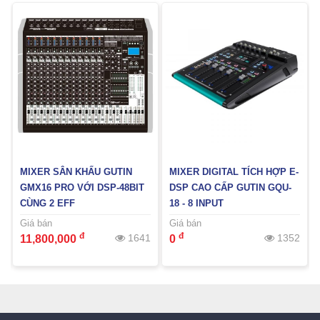
MIXER SÂN KHẤU GUTIN
MIXER DIGITAL TÍCH HỢP E-
GMX16 PRO VỚI DSP-48BIT
DSP CAO CẤP GUTIN GQU-
CÙNG 2 EFF
18 - 8 INPUT
Giá bán
Giá bán
đ
đ
4
1641
1352
11,800,000
0