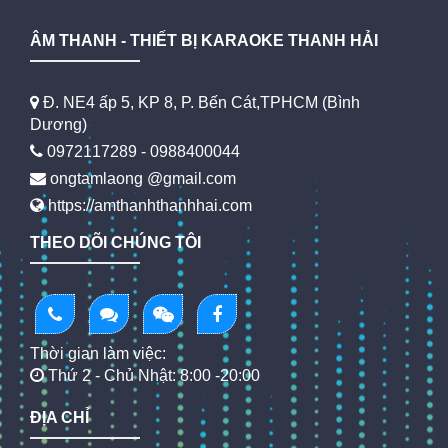
ÂM THANH - THIẾT BỊ KARAOKE THANH HẢI
Đ. NE4 ấp 5, KP 8, P. Bến Cát,TPHCM (Bình
Dương)
0972117289 - 0988400044
ongtamlaong @gmail.com
https://amthanhthanhhai.com
THEO DÕI CHÚNG TÔI
Thời gian làm việc:
Thứ 2 - Chủ Nhật: 8:00 -20:00
ĐỊA CHỈ