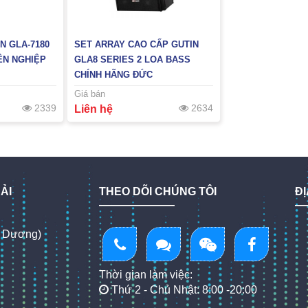
N GLA-7180
SET ARRAY CAO CẤP GUTIN
ÊN NGHIỆP
GLA8 SERIES 2 LOA BASS
CHÍNH HÃNG ĐỨC
Giá bán
2339
2634
Liên hệ
ẢI
THEO DÕI CHÚNG TÔI
ĐỊ
h Dương)
Thời gian làm việc:
Thứ 2 - Chủ Nhật: 8:00 -20:00