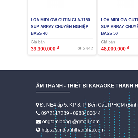
LOA MIDLOW GUTIN GLA-7150
LOA MIDLOW GUTI
SUP ARRAY CHUYÊN NGHIỆP
SUP ARRAY CHUY
BASS 40
BASS 50
Giá bán
Giá bán
đ
đ
2442
39,300,000
48,000,000
ÂM THANH - THIẾT BỊ KARAOKE THANH H
Đ. NE4 ấp 5, KP 8, P. Bến Cát,TPHCM (Bìn
0972117289 - 0988400044
ongtamlaong @gmail.com
https://amthanhthanhhai.com