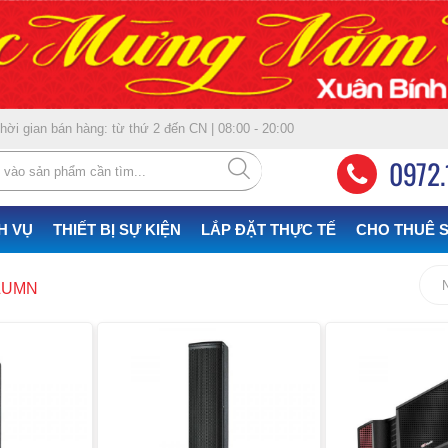
ời gian bán hàng: từ thứ 2 đến CN | 08:00 - 20:00
0972.
H VỤ
THIẾT BỊ SỰ KIỆN
LẮP ĐẶT THỰC TẾ
CHO THUÊ S
LUMN