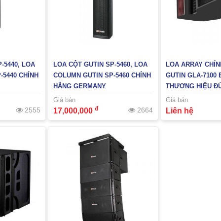
-5440, LOA
LOA CỘT GUTIN SP-5460, LOA
LOA ARRAY CHÍ
-5440 CHÍNH
COLUMN GUTIN SP-5460 CHÍNH
GUTIN GLA-7100 
HÃNG GERMANY
THƯƠNG HIỆU Đ
Giá bán
Giá bán
đ
2555
2664
17,000,000
Liên hệ