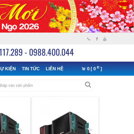
117.289 - 0988.400.044
Đ
Ự KIỆN
TIN TỨC
LIÊN HỆ
0 [ 0
]