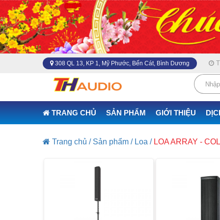
Th
308 QL 13, KP 1, Mỹ Phước, Bến Cát, Bình Dương
TRANG CHỦ
SẢN PHẨM
GIỚI THIỆU
DỊC
Trang chủ /
Sản phẩm /
Loa /
LOA ARRAY - CO