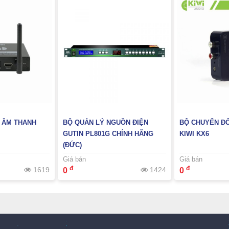
 ÂM THANH
BỘ QUẢN LÝ NGUỒN ĐIỆN
BỘ CHUYỂN ĐỔ
GUTIN PL801G CHÍNH HÃNG
KIWI KX6
(ĐỨC)
Giá bán
Giá bán
đ
đ
1619
1424
0
0