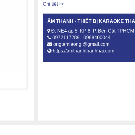
Chi tiết
ÂM THANH - THIẾT BỊ KARAOKE TH
Đ. NE4 ấp 5, KP 8, P. Bến Cát,TPHCM
0972117289 - 0988400044
ongtamlaong @gmail.com
https://amthanhthanhhai.com