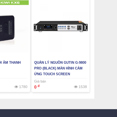
I ÂM THANH
QUẢN LÝ NGUỒN GUTIN G-9800
BỘ CHUYỂN Đ
PRO (BLACK) MÀN HÌNH CẢM
DIGITAL SAN
ỨNG TOUCH SCREEN
PRO
Giá bán
Giá bán
đ
đ
1780
1538
0
0