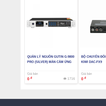
ỒN GUTIN
QUẢN LÝ NGUỒN GUTIN G-9800
BỘ CHUYỂN ĐỔI
22) HỖ TRỢ
PRO (SILVER) MÀN CẢM ỨNG
KIWI DAC-FX9
BLOCK+
Giá bán
Giá bán
đ
đ
1406
1716
0
0