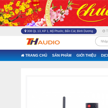
Th
308 QL 13, KP 1, Mỹ Phước, Bến Cát, Bình Dương
TRANG CHỦ
SẢN PHẨM
GIỚI THIỆU
DỊC