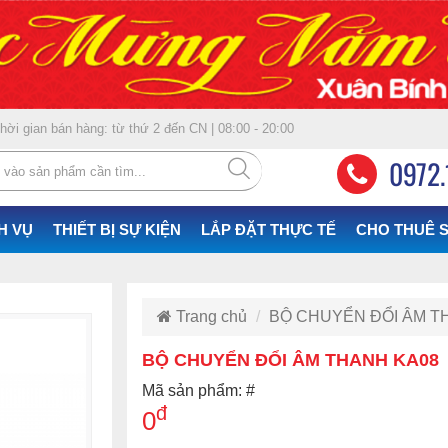
ời gian bán hàng: từ thứ 2 đến CN | 08:00 - 20:00
0972.
H VỤ
THIẾT BỊ SỰ KIỆN
LẮP ĐẶT THỰC TẾ
CHO THUÊ S
Trang chủ
BỘ CHUYỂN ĐỔI ÂM T
BỘ CHUYỂN ĐỔI ÂM THANH KA08
Mã sản phẩm: #
đ
0