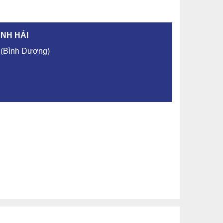
ANH HẢI
 (Bình Dương)