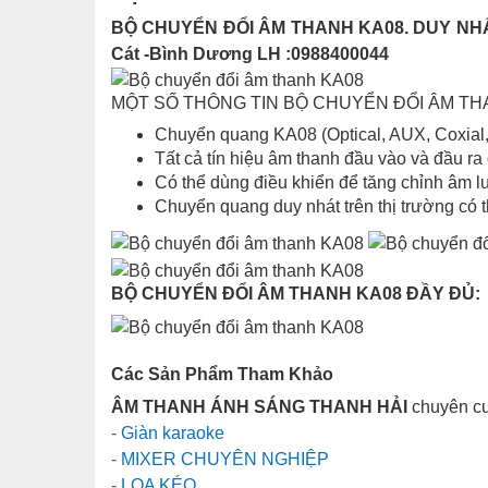
BỘ CHUYỂN ĐỔI ÂM THANH KA08. DUY NHẤT
Cát -Bình Dương LH :0988400044
MỘT SỐ THÔNG TIN BỘ CHUYỂN ĐỔI ÂM TH
Chuyển quang KA08 (Optical, AUX, Coxial
Tất cả tín hiệu âm thanh đầu vào và đầu ra
Có thể dùng điều khiển để tăng chỉnh âm lư
Chuyển quang duy nhát trên thị trường có
BỘ CHUYỂN ĐỔI ÂM THANH KA08 ĐẦY ĐỦ:
Các Sản Phẩm Tham Khảo
ÂM THANH ÁNH SÁNG THANH HẢI
chuyên cu
- Giàn karaoke
- MIXER CHUYÊN NGHIỆP
- LOA KÉO