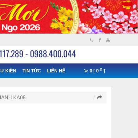
117.289 - 0988.400.044
Đ
Ự KIỆN
TIN TỨC
LIÊN HỆ
0 [ 0
]
HANH KA08